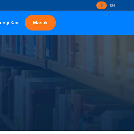
ID
EN
Masuk
ungi Kami