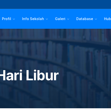
Profil
Info Sekolah
Galeri
Database
Hub
ri Libur